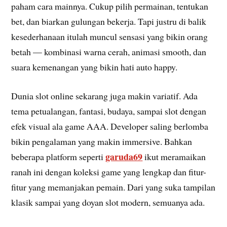
paham cara mainnya. Cukup pilih permainan, tentukan
bet, dan biarkan gulungan bekerja. Tapi justru di balik
kesederhanaan itulah muncul sensasi yang bikin orang
betah — kombinasi warna cerah, animasi smooth, dan
suara kemenangan yang bikin hati auto happy.
Dunia slot online sekarang juga makin variatif. Ada
tema petualangan, fantasi, budaya, sampai slot dengan
efek visual ala game AAA. Developer saling berlomba
bikin pengalaman yang makin immersive. Bahkan
garuda69
beberapa platform seperti
ikut meramaikan
ranah ini dengan koleksi game yang lengkap dan fitur-
fitur yang memanjakan pemain. Dari yang suka tampilan
klasik sampai yang doyan slot modern, semuanya ada.