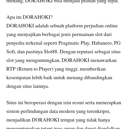
menang, DORAHOKI bisa menjadi pilihan yang tepat.
Apa itu DORAHOKI?
DORAHOKI adalah sebuah platform perjudian online
yang menyajikan berbagai jenis permainan slot dari
penyedia terkenal seperti Pragmatic Play, Habanero, PG
Soft, dan pastinya Slot88. Dengan reputasi sebagai situs
slot yang menguntungkan, DORAHOKI menawarkan
RTP (Return to Player) yang tinggi, memberikan
kesempatan lebih baik untuk menang dibandingkan
dengan situs lainnya.
Situs ini beroperasi dengan izin resmi serta menerapkan
sistem perlindungan data modern yang terenkripsi,
menjadikan DORAHOKI tempat yang tidak hanya
menguntungkan tetapi juga aman dan dapat diandalkan.