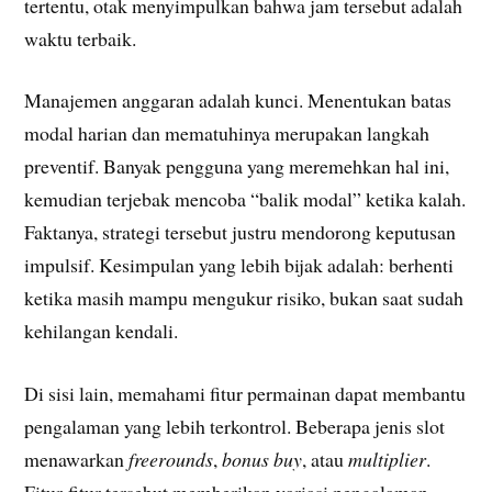
tertentu, otak menyimpulkan bahwa jam tersebut adalah
waktu terbaik.
Manajemen anggaran adalah kunci. Menentukan batas
modal harian dan mematuhinya merupakan langkah
preventif. Banyak pengguna yang meremehkan hal ini,
kemudian terjebak mencoba “balik modal” ketika kalah.
Faktanya, strategi tersebut justru mendorong keputusan
impulsif. Kesimpulan yang lebih bijak adalah: berhenti
ketika masih mampu mengukur risiko, bukan saat sudah
kehilangan kendali.
Di sisi lain, memahami fitur permainan dapat membantu
pengalaman yang lebih terkontrol. Beberapa jenis slot
menawarkan
freerounds
,
bonus buy
, atau
multiplier
.