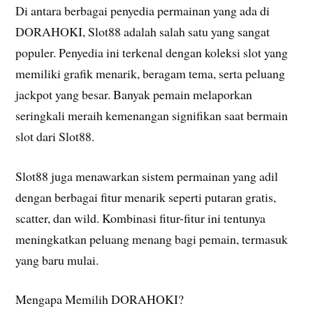
Di antara berbagai penyedia permainan yang ada di
DORAHOKI, Slot88 adalah salah satu yang sangat
populer. Penyedia ini terkenal dengan koleksi slot yang
memiliki grafik menarik, beragam tema, serta peluang
jackpot yang besar. Banyak pemain melaporkan
seringkali meraih kemenangan signifikan saat bermain
slot dari Slot88.
Slot88 juga menawarkan sistem permainan yang adil
dengan berbagai fitur menarik seperti putaran gratis,
scatter, dan wild. Kombinasi fitur-fitur ini tentunya
meningkatkan peluang menang bagi pemain, termasuk
yang baru mulai.
Mengapa Memilih DORAHOKI?