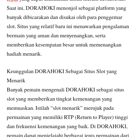
Saat ini, DORAHOKI menonjol sebagai platform yang
banyak dibicarakan dan disukai oleh para penggemar
slot. Situs yang relatif baru ini menawarkan pengalaman
bermain yang aman dan menyenangkan, serta
memberikan kesempatan besar untuk memenangkan
hadiah menarik.
Keunggulan DORAHOKI Sebagai Situs Slot yang
Menarik
Banyak pemain mengenali DORAHOKI sebagai situs
slot yang memberikan tingkat kemenangan yang
memuaskan. Istilah “slot menarik” merujuk pada
permainan yang memiliki RTP (Return to Player) tinggi
dan frekuensi kemenangan yang baik. Di DORAHOKI,
pemain dapat menjelajahi berbagai jenis permainan dari