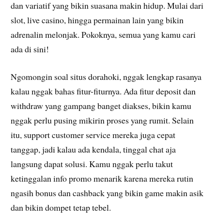
dan variatif yang bikin suasana makin hidup. Mulai dari
slot, live casino, hingga permainan lain yang bikin
adrenalin melonjak. Pokoknya, semua yang kamu cari
ada di sini!
Ngomongin soal situs dorahoki, nggak lengkap rasanya
kalau nggak bahas fitur-fiturnya. Ada fitur deposit dan
withdraw yang gampang banget diakses, bikin kamu
nggak perlu pusing mikirin proses yang rumit. Selain
itu, support customer service mereka juga cepat
tanggap, jadi kalau ada kendala, tinggal chat aja
langsung dapat solusi. Kamu nggak perlu takut
ketinggalan info promo menarik karena mereka rutin
ngasih bonus dan cashback yang bikin game makin asik
dan bikin dompet tetap tebel.