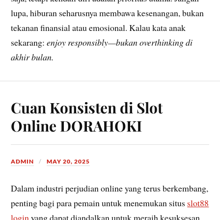
lupa, hiburan seharusnya membawa kesenangan, bukan
tekanan finansial atau emosional. Kalau kata anak
sekarang:
enjoy responsibly—bukan overthinking di
akhir bulan.
Cuan Konsisten di Slot
Online DORAHOKI
ADMIN
MAY 20, 2025
Dalam industri perjudian online yang terus berkembang,
penting bagi para pemain untuk menemukan situs
slot88
login
yang dapat diandalkan untuk meraih kesuksesan.