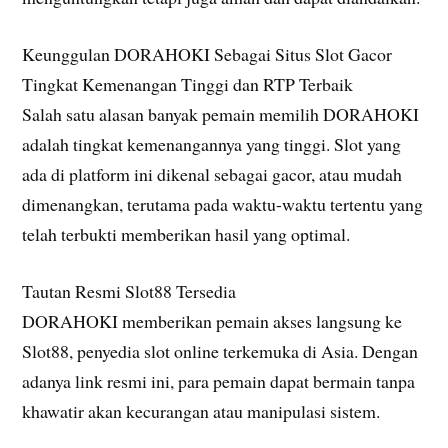
Keunggulan DORAHOKI Sebagai Situs Slot Gacor
Tingkat Kemenangan Tinggi dan RTP Terbaik
Salah satu alasan banyak pemain memilih DORAHOKI
adalah tingkat kemenangannya yang tinggi. Slot yang
ada di platform ini dikenal sebagai gacor, atau mudah
dimenangkan, terutama pada waktu-waktu tertentu yang
telah terbukti memberikan hasil yang optimal.
Tautan Resmi Slot88 Tersedia
DORAHOKI memberikan pemain akses langsung ke
Slot88, penyedia slot online terkemuka di Asia. Dengan
adanya link resmi ini, para pemain dapat bermain tanpa
khawatir akan kecurangan atau manipulasi sistem.