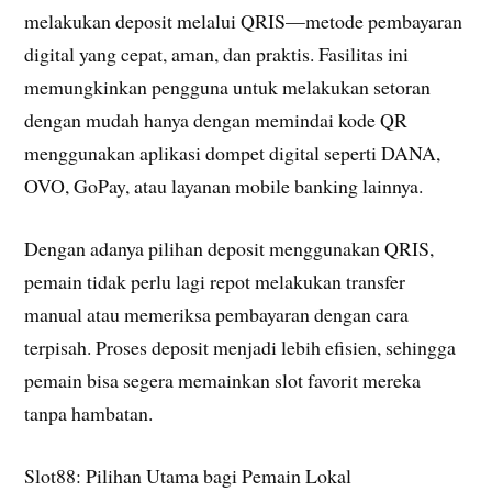
melakukan deposit melalui QRIS—metode pembayaran
digital yang cepat, aman, dan praktis. Fasilitas ini
memungkinkan pengguna untuk melakukan setoran
dengan mudah hanya dengan memindai kode QR
menggunakan aplikasi dompet digital seperti DANA,
OVO, GoPay, atau layanan mobile banking lainnya.
Dengan adanya pilihan deposit menggunakan QRIS,
pemain tidak perlu lagi repot melakukan transfer
manual atau memeriksa pembayaran dengan cara
terpisah. Proses deposit menjadi lebih efisien, sehingga
pemain bisa segera memainkan slot favorit mereka
tanpa hambatan.
Slot88: Pilihan Utama bagi Pemain Lokal