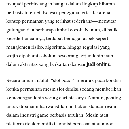
menjadi perbincangan hangat dalam lingkup hiburan
berbasis internet. Banyak pengguna tertarik karena
konsep permainan yang terlihat sederhana—memutar
gulungan dan berharap simbol cocok. Namun, di balik
kesederhanaannya, terdapat berbagai aspek seperti
manajemen risiko, algoritma, hingga regulasi yang
wajib dipahami sebelum seseorang terjun lebih jauh
judi online
dalam aktivitas yang berkaitan dengan
.
Secara umum, istilah “slot gacor” merujuk pada kondisi
ketika permainan mesin slot dinilai sedang memberikan
kemenangan lebih sering dari biasanya. Namun, penting
untuk dipahami bahwa istilah ini bukan standar resmi
dalam industri game berbasis taruhan. Mesin atau
platform tidak memiliki kondisi perasaan atau mood.