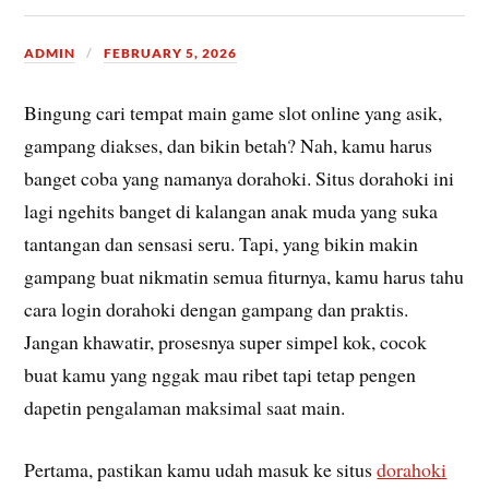
ADMIN
FEBRUARY 5, 2026
Bingung cari tempat main game slot online yang asik,
gampang diakses, dan bikin betah? Nah, kamu harus
banget coba yang namanya dorahoki. Situs dorahoki ini
lagi ngehits banget di kalangan anak muda yang suka
tantangan dan sensasi seru. Tapi, yang bikin makin
gampang buat nikmatin semua fiturnya, kamu harus tahu
cara login dorahoki dengan gampang dan praktis.
Jangan khawatir, prosesnya super simpel kok, cocok
buat kamu yang nggak mau ribet tapi tetap pengen
dapetin pengalaman maksimal saat main.
Pertama, pastikan kamu udah masuk ke situs
dorahoki