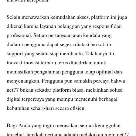
Selain menawarkan kemudahan akses, platform ini juga
dikenal karena layanan pelanggan yang responsif dan
profesional. Setiap pertanyaan atau kendala yang
dialami pengguna dapat segera diatasi berkat tim
support yang selalu siap membantu. Tak hanya itu,
inovasi-inovasi terbaru terus dihadirkan untuk
memastikan pengalaman pengguna tetap optimal dan
menyenangkan. Pengguna pun semakin percaya bahwa
net77 bukan sekadar platform biasa, melainkan solusi
digital terpercaya yang mampu memenuhi berbagai
kebutuhan sehari-hari secara efisien.
Bagi Anda yang ingin merasakan semua keunggulan
tersebut, langkah pertama adalah melakukan login net77