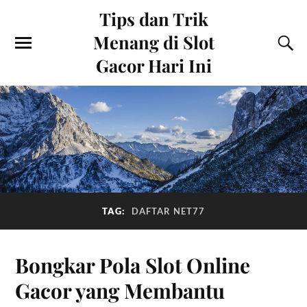
Tips dan Trik
Menang di Slot
Gacor Hari Ini
TAG:
DAFTAR NET77
Bongkar Pola Slot Online
Gacor yang Membantu