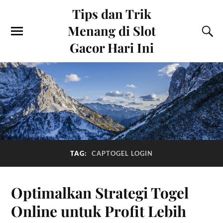
Tips dan Trik
Menang di Slot
Gacor Hari Ini
TAG:
CAPTOGEL LOGIN
Optimalkan Strategi Togel
Online untuk Profit Lebih