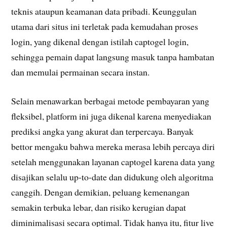
teknis ataupun keamanan data pribadi. Keunggulan
utama dari situs ini terletak pada kemudahan proses
login, yang dikenal dengan istilah captogel login,
sehingga pemain dapat langsung masuk tanpa hambatan
dan memulai permainan secara instan.
Selain menawarkan berbagai metode pembayaran yang
fleksibel, platform ini juga dikenal karena menyediakan
prediksi angka yang akurat dan terpercaya. Banyak
bettor mengaku bahwa mereka merasa lebih percaya diri
setelah menggunakan layanan captogel karena data yang
disajikan selalu up-to-date dan didukung oleh algoritma
canggih. Dengan demikian, peluang kemenangan
semakin terbuka lebar, dan risiko kerugian dapat
diminimalisasi secara optimal. Tidak hanya itu, fitur live