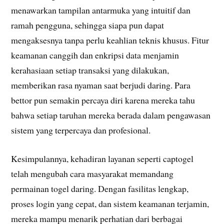
menawarkan tampilan antarmuka yang intuitif dan
ramah pengguna, sehingga siapa pun dapat
mengaksesnya tanpa perlu keahlian teknis khusus. Fitur
keamanan canggih dan enkripsi data menjamin
kerahasiaan setiap transaksi yang dilakukan,
memberikan rasa nyaman saat berjudi daring. Para
bettor pun semakin percaya diri karena mereka tahu
bahwa setiap taruhan mereka berada dalam pengawasan
sistem yang terpercaya dan profesional.
Kesimpulannya, kehadiran layanan seperti captogel
telah mengubah cara masyarakat memandang
permainan togel daring. Dengan fasilitas lengkap,
proses login yang cepat, dan sistem keamanan terjamin,
mereka mampu menarik perhatian dari berbagai