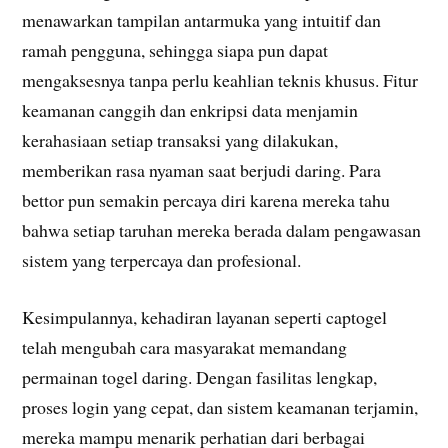
menawarkan tampilan antarmuka yang intuitif dan
ramah pengguna, sehingga siapa pun dapat
mengaksesnya tanpa perlu keahlian teknis khusus. Fitur
keamanan canggih dan enkripsi data menjamin
kerahasiaan setiap transaksi yang dilakukan,
memberikan rasa nyaman saat berjudi daring. Para
bettor pun semakin percaya diri karena mereka tahu
bahwa setiap taruhan mereka berada dalam pengawasan
sistem yang terpercaya dan profesional.
Kesimpulannya, kehadiran layanan seperti captogel
telah mengubah cara masyarakat memandang
permainan togel daring. Dengan fasilitas lengkap,
proses login yang cepat, dan sistem keamanan terjamin,
mereka mampu menarik perhatian dari berbagai