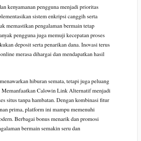
 dan kenyamanan pengguna menjadi prioritas
ementasikan sistem enkripsi canggih serta
ntuk memastikan pengalaman bermain tetap
anyak pengguna juga memuji kecepatan proses
kan deposit serta penarikan dana. Inovasi terus
 online merasa dihargai dan mendapatkan hasil
menawarkan hiburan semata, tetapi juga peluang
. Memanfaatkan Calowin Link Alternatif menjadi
ses situs tanpa hambatan. Dengan kombinasi fitur
yanan prima, platform ini mampu memenuhi
modern. Berbagai bonus menarik dan promosi
ngalaman bermain semakin seru dan