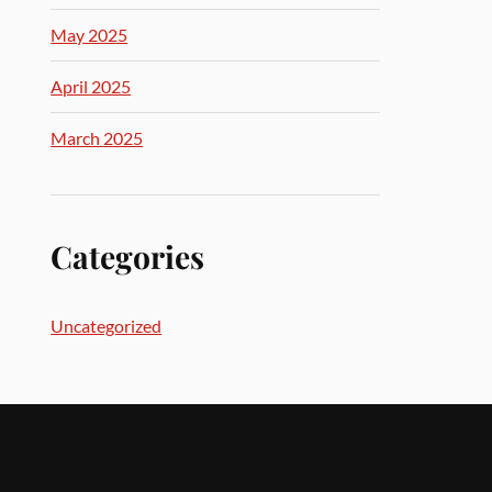
May 2025
April 2025
March 2025
Categories
Uncategorized