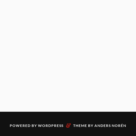
&
POWERED BY
WORDPRESS
THEME BY
ANDERS NORÉN