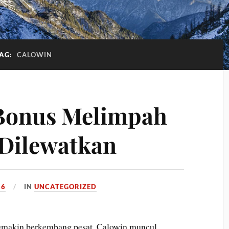
AG:
CALOWIN
 Bonus Melimpah
 Dilewatkan
26
IN
UNCATEGORIZED
semakin berkembang pesat, Calowin muncul