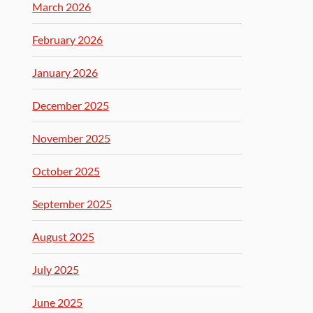
March 2026
February 2026
January 2026
December 2025
November 2025
October 2025
September 2025
August 2025
July 2025
June 2025