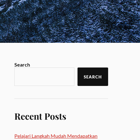
Search
SEARCH
Recent Posts
Pelajari Langkah Mudah Mendapatkan