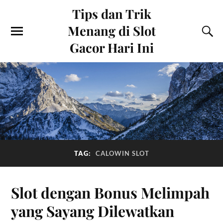
Tips dan Trik
Menang di Slot
Gacor Hari Ini
TAG:
CALOWIN SLOT
Slot dengan Bonus Melimpah
yang Sayang Dilewatkan