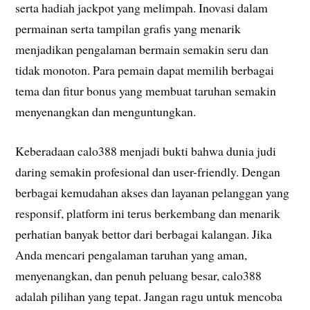
serta hadiah jackpot yang melimpah. Inovasi dalam
permainan serta tampilan grafis yang menarik
menjadikan pengalaman bermain semakin seru dan
tidak monoton. Para pemain dapat memilih berbagai
tema dan fitur bonus yang membuat taruhan semakin
menyenangkan dan menguntungkan.
Keberadaan calo388 menjadi bukti bahwa dunia judi
daring semakin profesional dan user-friendly. Dengan
berbagai kemudahan akses dan layanan pelanggan yang
responsif, platform ini terus berkembang dan menarik
perhatian banyak bettor dari berbagai kalangan. Jika
Anda mencari pengalaman taruhan yang aman,
menyenangkan, dan penuh peluang besar, calo388
adalah pilihan yang tepat. Jangan ragu untuk mencoba