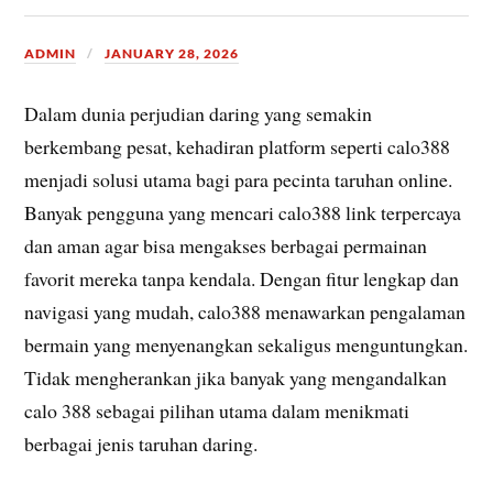
ADMIN
JANUARY 28, 2026
Dalam dunia perjudian daring yang semakin
berkembang pesat, kehadiran platform seperti calo388
menjadi solusi utama bagi para pecinta taruhan online.
Banyak pengguna yang mencari calo388 link terpercaya
dan aman agar bisa mengakses berbagai permainan
favorit mereka tanpa kendala. Dengan fitur lengkap dan
navigasi yang mudah, calo388 menawarkan pengalaman
bermain yang menyenangkan sekaligus menguntungkan.
Tidak mengherankan jika banyak yang mengandalkan
calo 388 sebagai pilihan utama dalam menikmati
berbagai jenis taruhan daring.