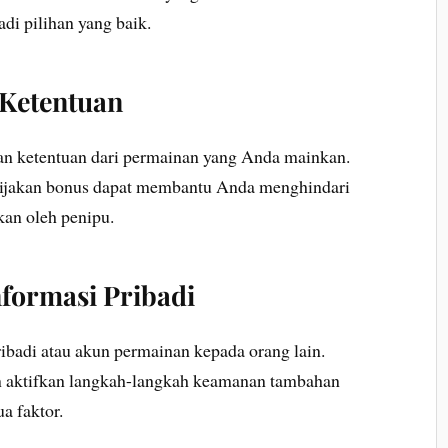
di pilihan yang baik.
 Ketentuan
an ketentuan dari permainan yang Anda mainkan.
bijakan bonus dapat membantu Anda menghindari
an oleh penipu.
nformasi Pribadi
badi atau akun permainan kepada orang lain.
n aktifkan langkah-langkah keamanan tambahan
ua faktor.