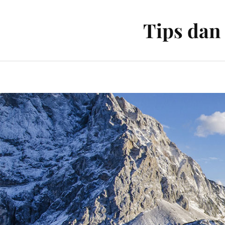
Tips dan 