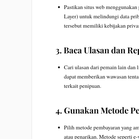
Pastikan situs web menggunakan 
Layer) untuk melindungi data prib
tersebut memiliki kebijakan privas
3.
Baca Ulasan dan Re
Cari ulasan dari pemain lain dan li
dapat memberikan wawasan tentan
terkait penipuan.
4.
Gunakan Metode P
Pilih metode pembayaran yang am
atau penarikan. Metode seperti e-