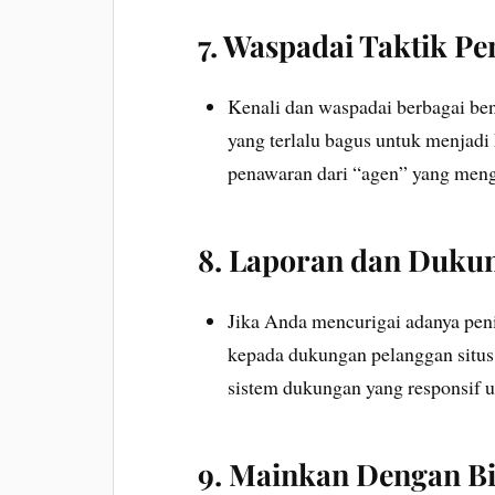
7.
Waspadai Taktik Pe
Kenali dan waspadai berbagai be
yang terlalu bagus untuk menjadi 
penawaran dari “agen” yang men
8.
Laporan dan Duku
Jika Anda mencurigai adanya pen
kepada dukungan pelanggan situs 
sistem dukungan yang responsif
9.
Mainkan Dengan Bi