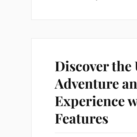
Discover the
Adventure an
Experience w
Features