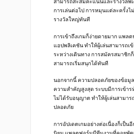
สามารถสะสมคะแนนและรางวัลพิเศษ
การเล่นต่อไป การหมุนแต่ละครั้งไม่เ
รางวัลใหญ่ทันที
การเข้าถึงเกมก็ง่ายดายมาก แพลตฟ
แอปพลิเคชัน ทำให้ผู้เล่นสามารถเข้า
ระหว่างเดินทาง การสมัครสมาชิกก็รว
สามารถเริ่มสนุกได้ทันที
นอกจากนี้ ความปลอดภัยของข้อมูลผู้
ความสำคัญสูงสุด ระบบมีการเข้ารห
ไม่ได้รับอนุญาต ทำให้ผู้เล่นสามา
ปลอดภัย
การอัปเดตเกมอย่างต่อเนื่องก็เป็นอี
นิยม แพลตฟอร์มมีทีมงานที่คอยพัฒน