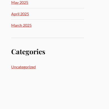
May 2025
April 2025
March 2025
Categories
Uncategorized