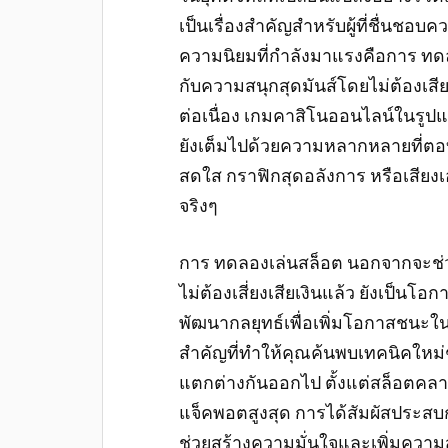
เป็นเรื่องสำคัญสำหรับผู้ที่ชื่นชอ
ความนิยมที่กำลังมาแรงคือการ ทดลอ
กับความสนุกสุดมันส์โดยไม่ต้องเสีย
ต่อเนื่อง เกมคาสิโนออนไลน์ในรูปแบ
ยังเต็มไปด้วยความหลากหลายที่ตอบ
สดใส กราฟิกสุดอลังการ หรือเสียงเอ
จริงๆ
การ ทดลองเล่นสล็อต นอกจากจะช่ว
ไม่ต้องเสี่ยงเสียเงินแล้ว ยังเป็นโอกา
พัฒนากลยุทธ์เพื่อเพิ่มโอกาสชนะ
สำคัญที่ทำให้คุณค้นพบเทคนิคใหม่ๆ
แตกต่างกันออกไป ตั้งแต่สล็อตคลาส
แจ็คพอตสูงสุด การได้สัมผัสประสบก
ช่วยสร้างความมั่นใจและเพิ่มความ