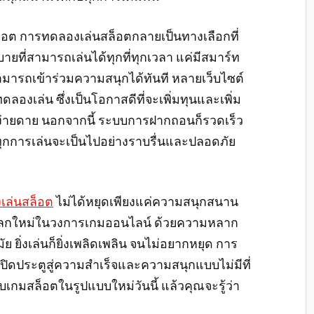
ล็อต การทดลองเล่นสล็อตกลายเป็นทางเลือกที่
ที่สามารถเล่นได้ทุกที่ทุกเวลา แค่มีสมาร์ท
ามารถเข้าร่วมความสนุกได้ทันที หลายเว็บไซต์
ดลองเล่น ซึ่งเป็นโอกาสดีที่จะเพิ่มทุนและเพิ่ม
่ายดาย นอกจากนี้ ระบบการฝากถอนก็รวดเร็ว
ทุกการเล่นจะเป็นไปอย่างราบรื่นและปลอดภัย
เล่นสล็อต
ไม่ได้หยุดเพียงแค่ความสนุกสนาน
เปิดโลกใหม่ในวงการเกมออนไลน์ ด้วยความหลาก
ยิ่งเล่นก็ยิ่งเพลิดเพลิน จนไม่อยากหยุด การ
ปิดประตูสู่ความสำเร็จและความสนุกแบบไม่มีที่
ับเกมสล็อตในรูปแบบใหม่วันนี้ แล้วคุณจะรู้ว่า