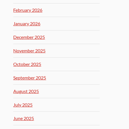
February 2026
January 2026
December 2025
November 2025
October 2025
September 2025
August 2025
July 2025
June 2025