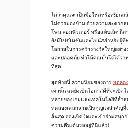
ไม่ว่าคุณจะเป็นมือใหม่หรือเซียนส
ไม่ควรมองข้าม ด้วยความสะดวกสบาย
โฟน คอมพิวเตอร์ หรือแท็บเล็ต ก็ส
ยังมีโปรโมชั่นและโบนัสสำหรับผู้ที่ท
โอกาสในการคว้ารางวัลใหญ่อย่างง
และปลอดภัย ทำให้คุณมั่นใจได้ว่า
ที่สุด
สุดท้ายนี้ ความนิยมของการ
ทดลอง
เท่านั้น แต่ยังเป็นโอกาสดีที่จะ
หลายของเกมและเทคโนโลยีที่ล้ำสมัย 
ทดลองเล่นกลายเป็นกุญแจสำคัญที่เ
สิ้นสุด ลองเปิดใจและเข้าร่วมสนุกก
ความตื่นเต้นรออยู่ที่นี่แล้ว!