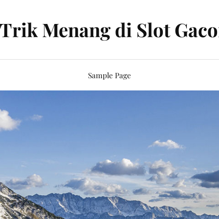
Trik Menang di Slot Gaco
Sample Page