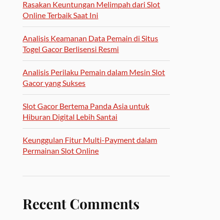
Rasakan Keuntungan Melimpah dari Slot
Online Terbaik Saat Ini
Analisis Keamanan Data Pemain di Situs
Togel Gacor Berlisensi Resmi
Analisis Perilaku Pemain dalam Mesin Slot
Gacor yang Sukses
Slot Gacor Bertema Panda Asia untuk
Hiburan Digital Lebih Santai
Keunggulan Fitur Multi-Payment dalam
Permainan Slot Online
Recent Comments